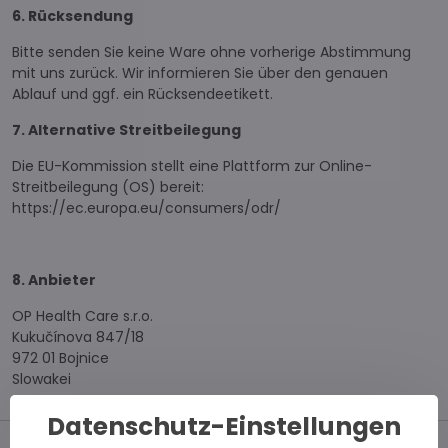
6. Rücksendung
Bitte senden Sie keine Ware ohne vorherige Abstimmung
mit uns zurück. Wir informieren Sie über den genauen
Ablauf und ggf. ein Rücksendeetikett.
7. Alternative Streitbeilegung
Die EU-Kommission stellt eine Plattform zur Online-
Streitbeilegung (OS) bereit:
https://ec.europa.eu/consumers/odr/
8. Anbieter
OP Health Care s.r.o.
Kukučínova 847/18
972 01 Bojnice
Slowakei
Datenschutz-Einstellungen