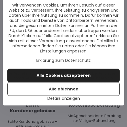
Wir verwenden Cookies, um Ihren Besuch auf dieser
Website zu verbessern, Ihre Leistung zu analysieren und
Für Vitiligo entwickelt
Dermatologisch
Daten über Ihre Nutzung zu sammeln. Dafür können wir
getestet
auch Tools und Dienste von Drittanbietern verwenden,
Unsere Produkte
und die gesammelten Daten können an Partner in der
erfüllen höchste
EU, den USA oder anderen Ländern übertragen werden.
Unsere Produkte wurden von
EU-Qualitätsstandards.
Durch Klicken auf "Alle Cookies akzeptieren" erklären Sie
führenden Dermatologen
getestet und empfohlen.
sich mit dieser Verarbeitung einverstanden. Detaillierte
Informationen finden Sie unten oder Sie können Ihre
Einstellungen anpassen.
Erklärung zum Datenschutz
Auf Lager
Schnelle Lieferung
Alle Artikel sind auf Lager und
Wir liefern Bestellungen
Alle Cookies akzeptieren
sofort versandbereit.
per Kurier innerhalb
von drei Werktagen.
Alle ablehnen
Details anzeigen
Echte
Kostenlose Beratung
Kundenergebnisse
Maßgeschneiderte Beratung
zur Vitiligo-Behandlung.
Echte Kundenergebnisse –
inklusive Fotos zur