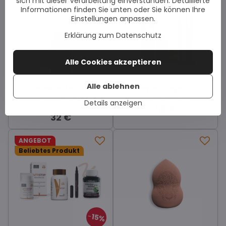
sich mit dieser Verarbeitung einverstanden. Detaillierte
Informationen finden Sie unten oder Sie können Ihre
Einstellungen anpassen.
Erklärung zum Datenschutz
Alle Cookies akzeptieren
Alle ablehnen
Zanderm breiter
Camouflage-Set
Concealer
Sofort lieferbar
Details anzeigen
50 €
Sofort lieferbar
32 €
ANGEBOT
Beliebtes Produkt
15%