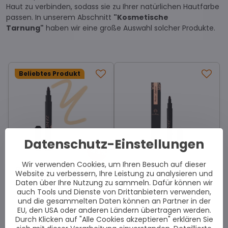
Haut zu verbinden, sodass sie zu Ihrer natürlichen Hautfarbe
passen. In unserem Abschnitt
"Kosmetische
Tarnung"
haben wir eine große Auswahl solcher Produkte.
Beliebtes Produkt
Datenschutz-Einstellungen
43%
Wir verwenden Cookies, um Ihren Besuch auf dieser
Präzisions-Concealer -
Präzisions-Concealer
Website zu verbessern, Ihre Leistung zu analysieren und
Neukunde
Sofort lieferbar
Daten über Ihre Nutzung zu sammeln. Dafür können wir
16 €
Sofort lieferbar
auch Tools und Dienste von Drittanbietern verwenden,
9 €
und die gesammelten Daten können an Partner in der
EU, den USA oder anderen Ländern übertragen werden.
Durch Klicken auf "Alle Cookies akzeptieren" erklären Sie