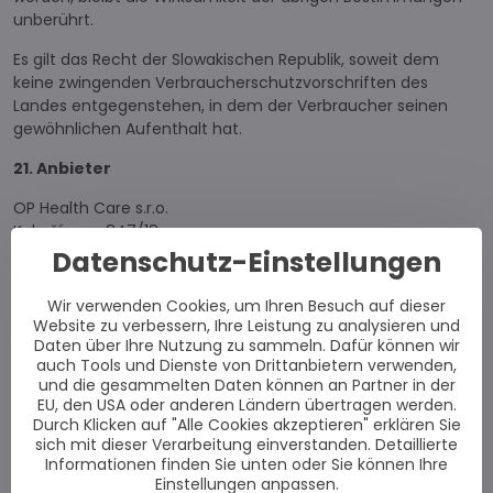
unberührt.
Es gilt das Recht der Slowakischen Republik, soweit dem
keine zwingenden Verbraucherschutzvorschriften des
Landes entgegenstehen, in dem der Verbraucher seinen
gewöhnlichen Aufenthalt hat.
21. Anbieter
OP Health Care s.r.o.
Kukučínova 847/18
972 01 Bojnice
Datenschutz-Einstellungen
Slowakei
Firmen-ID: 52 206 157
Wir verwenden Cookies, um Ihren Besuch auf dieser
Eingetragen im Handelsregister des Bezirksgerichts Trenčín,
Website zu verbessern, Ihre Leistung zu analysieren und
Daten über Ihre Nutzung zu sammeln. Dafür können wir
Abschnitt: S.r.o., Aktenzeichen: 37748/R
auch Tools und Dienste von Drittanbietern verwenden,
und die gesammelten Daten können an Partner in der
Datenschutz-Bestimmungen
EU, den USA oder anderen Ländern übertragen werden.
Durch Klicken auf "Alle Cookies akzeptieren" erklären Sie
Datenschutzerklärung
sich mit dieser Verarbeitung einverstanden. Detaillierte
Informationen finden Sie unten oder Sie können Ihre
Der Schutz Ihrer personenbezogenen Daten ist uns wichtig.
Einstellungen anpassen.