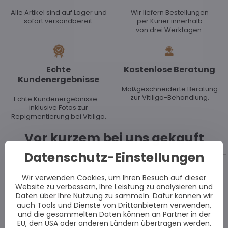
Alle Artikel sind auf Lager und
Wir liefern Bestellungen
sofort versandbereit.
per Kurier innerhalb
von drei Werktagen.
Echte
Kostenlose Beratung
Kundenergebnisse
Maßgeschneiderte Beratung
zur Vitiligo-Behandlung.
Echte Kundenergebnisse –
inklusive Fotos zur
Repigmentierung bei Vitiligo.
Vor kurzem bei uns gekauft
Datenschutz-Einstellungen
Wir verwenden Cookies, um Ihren Besuch auf dieser
Website zu verbessern, Ihre Leistung zu analysieren und
Daten über Ihre Nutzung zu sammeln. Dafür können wir
auch Tools und Dienste von Drittanbietern verwenden,
und die gesammelten Daten können an Partner in der
EU, den USA oder anderen Ländern übertragen werden.