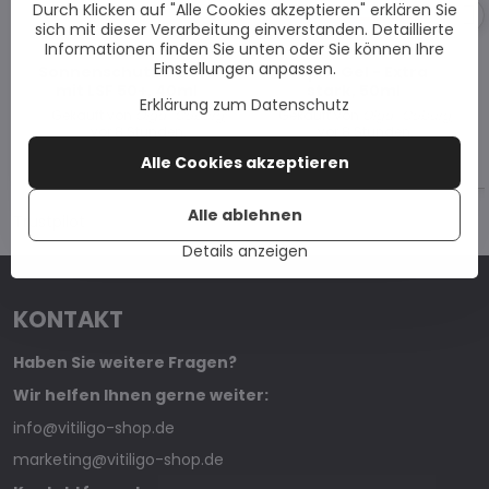
Durch Klicken auf "Alle Cookies akzeptieren" erklären Sie
sich mit dieser Verarbeitung einverstanden. Detaillierte
Informationen finden Sie unten oder Sie können Ihre
Einstellungen anpassen.
Sonnenschutzcreme
Vitipro Gel - Extra
mit LSF 50+, 40ml
stark, 50ml
Erklärung zum Datenschutz
Gekauft von
Olga , Coburg
,
Gekauft von
Olga , Coburg
,
vor 8 Stunden.
vor 8 Stunden.
Alle Cookies akzeptieren
Alle ablehnen
Trustpilot
Details anzeigen
KONTAKT
Haben Sie weitere Fragen?
Wir helfen Ihnen gerne weiter:
info@vitiligo-shop.de
marketing@vitiligo-shop.de