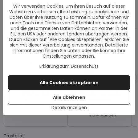
inklusive Fotos zur
Repigmentierung bei Vitiligo.
Wir verwenden Cookies, um Ihren Besuch auf dieser
Website zu verbessern, Ihre Leistung zu analysieren und
Vor kurzem bei uns gekauft
Daten über Ihre Nutzung zu sammeln. Dafür können wir
auch Tools und Dienste von Drittanbietern verwenden,
und die gesammelten Daten können an Partner in der
EU, den USA oder anderen Ländern übertragen werden.
Durch Klicken auf "Alle Cookies akzeptieren" erklären Sie
sich mit dieser Verarbeitung einverstanden. Detaillierte
Informationen finden Sie unten oder Sie können Ihre
Einstellungen anpassen.
Erklärung zum Datenschutz
Alle Cookies akzeptieren
Vitistop Gel
Präzisions-Concealer -
Alle ablehnen
Neukunde
Gekauft von
Marion,
KAMEN
, vor 4 Stunden.
Gekauft von
Anna,
Details anzeigen
Feldkirchen an der Donau
,
vor 4 Stunden.
Trustpilot