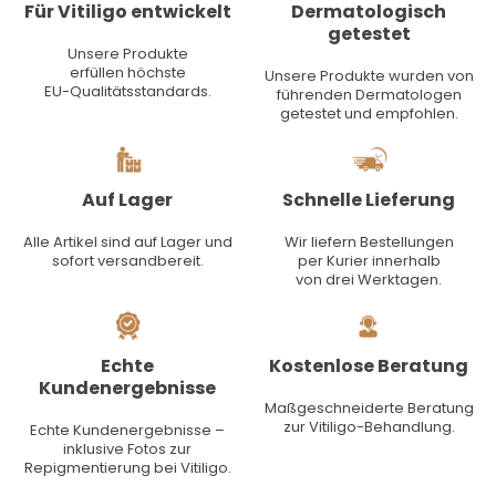
Für Vitiligo entwickelt
Dermatologisch
getestet
Unsere Produkte
erfüllen höchste
Unsere Produkte wurden von
EU-Qualitätsstandards.
führenden Dermatologen
getestet und empfohlen.
Auf Lager
Schnelle Lieferung
Alle Artikel sind auf Lager und
Wir liefern Bestellungen
sofort versandbereit.
per Kurier innerhalb
von drei Werktagen.
Echte
Kostenlose Beratung
Kundenergebnisse
Maßgeschneiderte Beratung
zur Vitiligo-Behandlung.
Echte Kundenergebnisse –
inklusive Fotos zur
Repigmentierung bei Vitiligo.