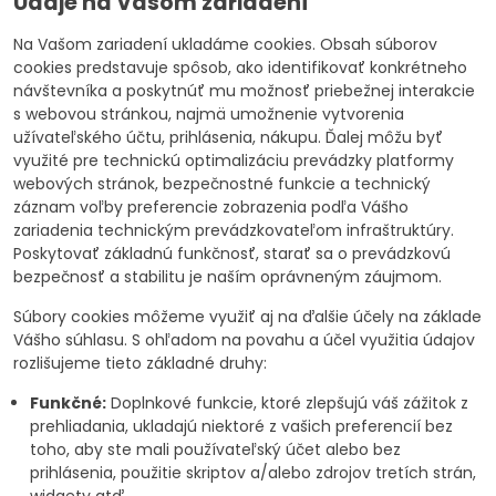
Údaje na Vašom zariadení
Na Vašom zariadení ukladáme cookies. Obsah súborov
cookies predstavuje spôsob, ako identifikovať konkrétneho
návštevníka a poskytnúť mu možnosť priebežnej interakcie
s webovou stránkou, najmä umožnenie vytvorenia
užívateľského účtu, prihlásenia, nákupu. Ďalej môžu byť
využité pre technickú optimalizáciu prevádzky platformy
webových stránok, bezpečnostné funkcie a technický
záznam voľby preferencie zobrazenia podľa Vášho
zariadenia technickým prevádzkovateľom infraštruktúry.
Poskytovať základnú funkčnosť, starať sa o prevádzkovú
bezpečnosť a stabilitu je naším oprávneným záujmom.
Súbory cookies môžeme využiť aj na ďalšie účely na základe
Vášho súhlasu. S ohľadom na povahu a účel využitia údajov
rozlišujeme tieto základné druhy:
Funkčné:
Doplnkové funkcie, ktoré zlepšujú váš zážitok z
prehliadania, ukladajú niektoré z vašich preferencií bez
toho, aby ste mali používateľský účet alebo bez
prihlásenia, použitie skriptov a/alebo zdrojov tretích strán,