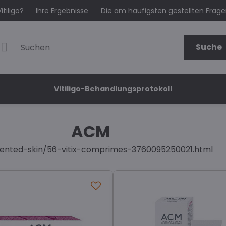
itiligo?
Ihre Ergebnisse
Die am häufigsten gestellten Frag
Suche
Vitiligo-Behandlungsprotokoll
ACM
ented-skin/56-vitix-comprimes-3760095250021.html