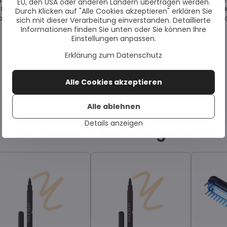
urden von
Alle Artikel sind auf Lager und
Wir li
EU, den USA oder anderen Ländern übertragen werden.
tologen
sofort versandbereit.
per 
Durch Klicken auf "Alle Cookies akzeptieren" erklären Sie
fohlen.
von 
sich mit dieser Verarbeitung einverstanden. Detaillierte
Informationen finden Sie unten oder Sie können Ihre
Einstellungen anpassen.
Erklärung zum Datenschutz
Alle Cookies akzeptieren
Alle ablehnen
Details anzeigen
Vor kurzem bei uns gekauft