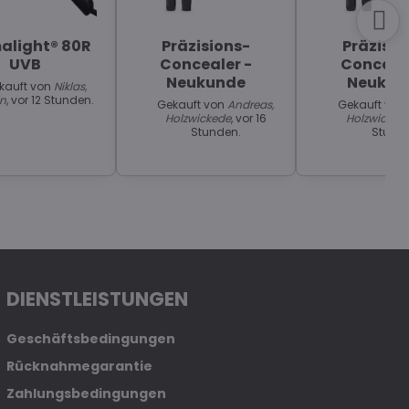
alight® 80R
Präzisions-
Präzisio
UVB
Concealer -
Conceale
Neukunde
Neukun
kauft von
Niklas,
in
, vor 12 Stunden.
Gekauft von
Andreas,
Gekauft von
Holzwickede
, vor 16
Holzwicked
Stunden.
Stund
DIENSTLEISTUNGEN
Geschäftsbedingungen
Rücknahmegarantie
Zahlungsbedingungen