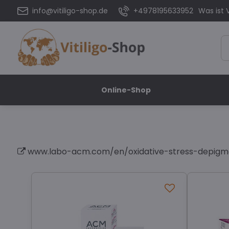
info@vitiligo-shop.de
+4978195633952
Was ist V
Online-Shop
www.labo-acm.com/en/oxidative-stress-depigm