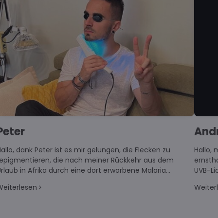
And
Peter
Hallo,
allo, dank Peter ist es mir gelungen, die Flecken zu
ernsth
repigmentieren, die nach meiner Rückkehr aus dem
UVB-Lic
rlaub in Afrika durch eine dort erworbene Malaria
Immunm
entstanden waren.
Weiter
Weiterlesen