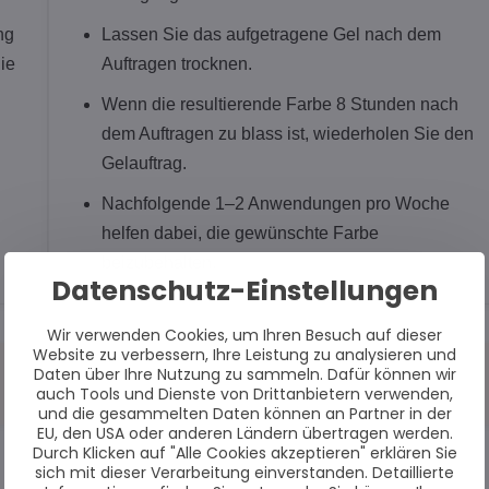
ng
Lassen Sie das aufgetragene Gel nach dem
ie
Auftragen trocknen.
Wenn die resultierende Farbe 8 Stunden nach
dem Auftragen zu blass ist, wiederholen Sie den
Gelauftrag.
Nachfolgende 1–2 Anwendungen pro Woche
helfen dabei, die gewünschte Farbe
beizubehalten.
Datenschutz-Einstellungen
Wir verwenden Cookies, um Ihren Besuch auf dieser
Website zu verbessern, Ihre Leistung zu analysieren und
Daten über Ihre Nutzung zu sammeln. Dafür können wir
auch Tools und Dienste von Drittanbietern verwenden,
und die gesammelten Daten können an Partner in der
EU, den USA oder anderen Ländern übertragen werden.
Durch Klicken auf "Alle Cookies akzeptieren" erklären Sie
sich mit dieser Verarbeitung einverstanden. Detaillierte