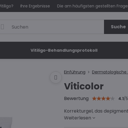
itiligo?
Ihre Ergebnisse
Die am häufigsten gestellten Frag
Suche
Vitiligo-Behandlungsprotokoll
Einführung
Dermatologische 
Viticolor
Bewertung
4.1
/
5
Korrekturgel, das depigment
Weiterlesen