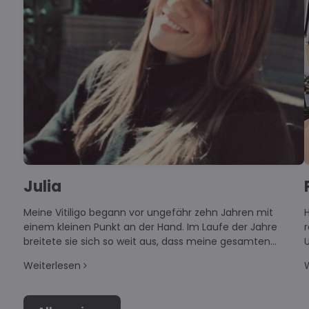
Julia
Meine Vitiligo begann vor ungefähr zehn Jahren mit
H
einem kleinen Punkt an der Hand. Im Laufe der Jahre
breitete sie sich so weit aus, dass meine gesamten
U
Hände weiß wurden und auch die Arme größtenteils
Weiterlesen
betroffen sind.