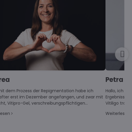
rea
Petra B.
 mit dem Prozess der Repigmentation habe ich
Hallo, ich m
after erst im Dezember angefangen, und zwar mit
Ergebnisse n
ht, Vitipro-Gel, verschreibungspflichtigen
Vitiligo trat
odulatoren und Vitistop-Tabletten.
kleinen Flec
lesen
Weiterlesen
wusste, was 