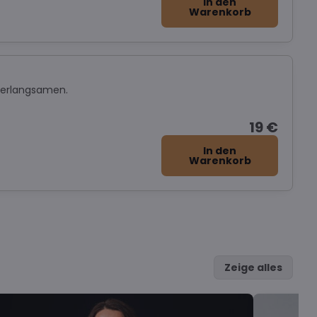
In den
Warenkorb
 verlangsamen.
19 €
In den
Warenkorb
Zeige alles