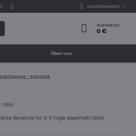
en
Kundenbereich
Warenkorb
0 €
Über uns
Kaschierung - Kosmetik
(
381
x)
ierte Bereiche für 3-5 Tage dauerhaft färbt.