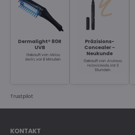
Dermalight® 80R
Präzisions-
UVB
Concealer -
Neukunde
Gekauft von
Niklas,
Berlin
, vor 8 Minuten.
Gekauft von
Andreas,
Holzwickede
, vor 3
Stunden.
Trustpilot
KONTAKT