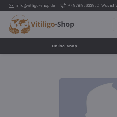
info@vitiligo-shop.de
+4978195633952
Was ist V
Online-Shop