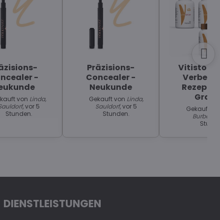
äzisions-
Präzisions-
Vitistop "
ncealer -
Concealer -
Verbesse
eukunde
Neukunde
Rezeptur
Grati
kauft von
Linda,
Gekauft von
Linda,
Sauldorf
, vor 5
Sauldorf
, vor 5
Gekauft v
Stunden.
Stunden.
Burbach
,
Stund
DIENSTLEISTUNGEN