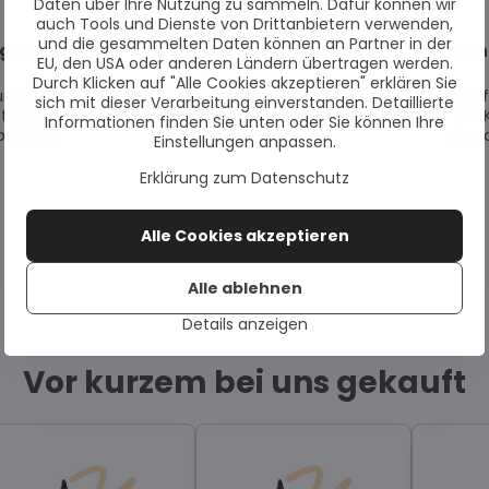
Daten über Ihre Nutzung zu sammeln. Dafür können wir
auch Tools und Dienste von Drittanbietern verwenden,
und die gesammelten Daten können an Partner in der
getestet
Auf Lager
Schn
EU, den USA oder anderen Ländern übertragen werden.
Durch Klicken auf "Alle Cookies akzeptieren" erklären Sie
urden von
Alle Artikel sind auf Lager und
Wir li
sich mit dieser Verarbeitung einverstanden. Detaillierte
tologen
sofort versandbereit.
per 
Informationen finden Sie unten oder Sie können Ihre
fohlen.
von 
Einstellungen anpassen.
Erklärung zum Datenschutz
Alle Cookies akzeptieren
Alle ablehnen
Details anzeigen
Vor kurzem bei uns gekauft