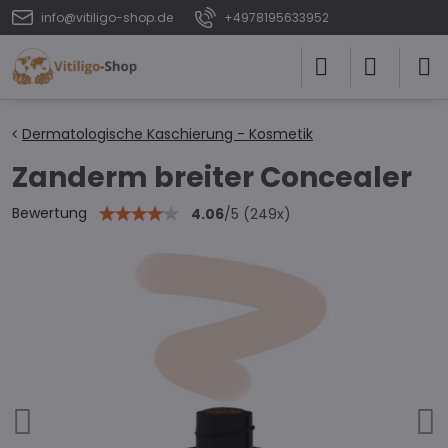
info@vitiligo-shop.de
+4978195633952
Dermatologische Kaschierung - Kosmetik
Zanderm breiter Concealer
Bewertung
4.06
/
5
(
249
x)