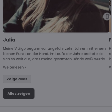
Julia
P
Meine Vitiligo begann vor ungefähr zehn Jahren mit einem
H
kleinen Punkt an der Hand. Im Laufe der Jahre breitete sie
r
sich so weit aus, dass meine gesamten Hände weiß wurden
i
und auch die Arme größtenteils betroffen sind.
w
Weiterlesen
W
Zeige alles
Alles zeigen