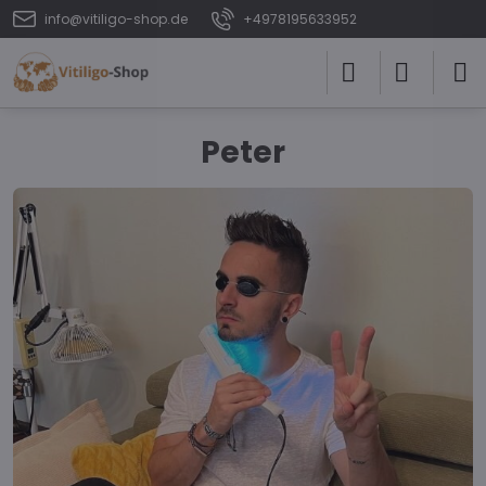
info@vitiligo-shop.de
+4978195633952
Peter