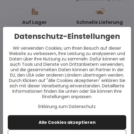
Auf Lager
Schnelle Lieferung
Alle Artikel sind auf Lager und
Wir liefern Bestellungen
Datenschutz-Einstellungen
sofort versandbereit.
per Kurier innerhalb
von drei Werktagen.
Wir verwenden Cookies, um Ihren Besuch auf dieser
Website zu verbessern, Ihre Leistung zu analysieren und
Daten über Ihre Nutzung zu sammeln. Dafür können wir
auch Tools und Dienste von Drittanbietern verwenden,
Echte
Kostenlose Beratung
und die gesammelten Daten können an Partner in der
Kundenergebnisse
EU, den USA oder anderen Ländern übertragen werden.
Maßgeschneiderte Beratung
Durch Klicken auf "Alle Cookies akzeptieren" erklären Sie
zur Vitiligo-Behandlung.
Echte Kundenergebnisse –
sich mit dieser Verarbeitung einverstanden. Detaillierte
inklusive Fotos zur
Informationen finden Sie unten oder Sie können Ihre
Repigmentierung bei Vitiligo.
Einstellungen anpassen.
Vor kurzem bei uns gekauft
Erklärung zum Datenschutz
Alle Cookies akzeptieren