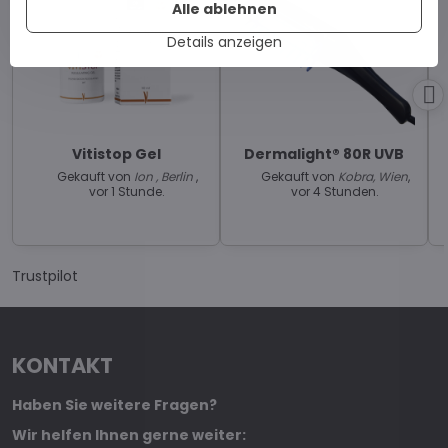
Alle ablehnen
Details anzeigen
Vitistop Gel
Dermalight® 80R UVB
Gekauft von
Ion , Berlin
,
Gekauft von
Kobra, Wien
,
vor 1 Stunde.
vor 4 Stunden.
Trustpilot
KONTAKT
Haben Sie weitere Fragen?
Wir helfen Ihnen gerne weiter: