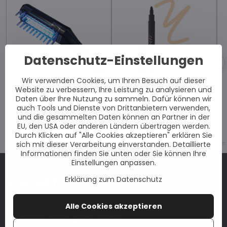
Datenschutz-Einstellungen
Wir verwenden Cookies, um Ihren Besuch auf dieser
Dermalight® 80R UVB
Präzisions-Concealer -
Website zu verbessern, Ihre Leistung zu analysieren und
Neukunde
Daten über Ihre Nutzung zu sammeln. Dafür können wir
Gekauft von
Niklas, Berlin
,
auch Tools und Dienste von Drittanbietern verwenden,
vor 1 Stunde.
Gekauft von
Andreas,
und die gesammelten Daten können an Partner in der
Holzwickede
, vor 4
Stunden.
EU, den USA oder anderen Ländern übertragen werden.
Durch Klicken auf "Alle Cookies akzeptieren" erklären Sie
sich mit dieser Verarbeitung einverstanden. Detaillierte
Informationen finden Sie unten oder Sie können Ihre
Einstellungen anpassen.
Erklärung zum Datenschutz
KONTAKT
Haben Sie weitere Fragen?
Alle Cookies akzeptieren
Wir helfen Ihnen gerne weiter: