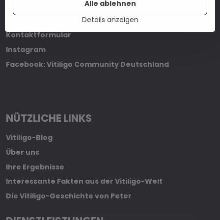
Alle ablehnen
info@vitiligo-shop.de
Details anzeigen
marketing@vitiligo-shop.de
Kontaktformular
Instagram
Facebook: Vitiligo Community Deutschland
NÜTZLICHE LINKS
Vitiligo-Blog
Über uns
Ihre Ergebnisse
Interessante Fakten aus der Vitiligo-Welt
Die Vitiligo-Geschichte von Peter