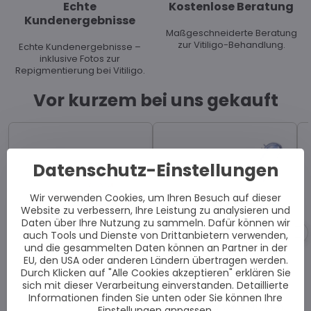
Echte
Kostenlose Beratung
Kundenergebnisse
Maßgeschneiderte Beratung
zur Vitiligo-Behandlung.
Echte Kundenergebnisse –
inklusive Fotos zur
Repigmentierung bei Vitiligo.
Vor kurzem bei uns gekauft
Datenschutz-Einstellungen
Wir verwenden Cookies, um Ihren Besuch auf dieser
Website zu verbessern, Ihre Leistung zu analysieren und
Daten über Ihre Nutzung zu sammeln. Dafür können wir
auch Tools und Dienste von Drittanbietern verwenden,
und die gesammelten Daten können an Partner in der
EU, den USA oder anderen Ländern übertragen werden.
Vitistop Gel
Philips BU-1S UVB-
Durch Klicken auf "Alle Cookies akzeptieren" erklären Sie
Lampe (311 nm)
sich mit dieser Verarbeitung einverstanden. Detaillierte
Gekauft von
Kaya,
Dortmund
, vor 2 Stunden.
Gekauft von
Joerg,
Informationen finden Sie unten oder Sie können Ihre
Hamburg
, vor 13 Stunden.
Einstellungen anpassen.