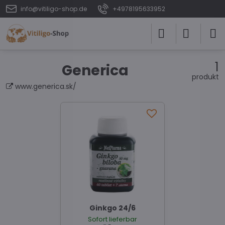
info@vitiligo-shop.de
+4978195633952
1
Generica
produkt
www.generica.sk/
Ginkgo 24/6
Sofort lieferbar