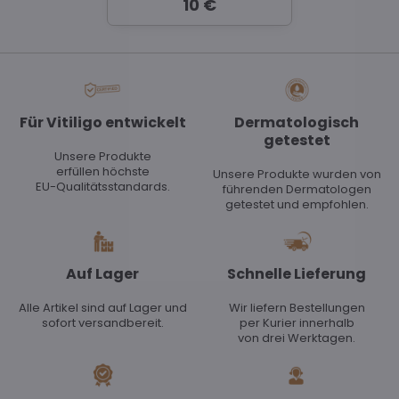
10 €
Für Vitiligo entwickelt
Dermatologisch
getestet
Unsere Produkte
erfüllen höchste
Unsere Produkte wurden von
EU-Qualitätsstandards.
führenden Dermatologen
getestet und empfohlen.
Auf Lager
Schnelle Lieferung
Alle Artikel sind auf Lager und
Wir liefern Bestellungen
sofort versandbereit.
per Kurier innerhalb
von drei Werktagen.