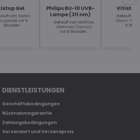
tistop Gel
Philips BU-10 UVB-
Vitistop
Lampe (311 nm)
kauft von
Stefan,
Gekauft vo
fungstadt
, vor 4
Übach-Palen
Gekauft von
Matthias,
Stunden.
6 Stund
Oberursel (Taunus)
,
vor 6 Stunden.
DIENSTLEISTUNGEN
Geschäftsbedingungen
Rücknahmegarantie
Zahlungsbedingungen
Versandart und Versandpreis