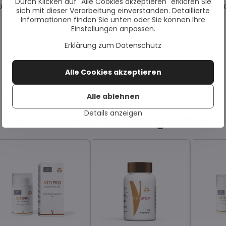
Durch Klicken auf "Alle Cookies akzeptieren" erklären Sie
fohlen.
von 
sich mit dieser Verarbeitung einverstanden. Detaillierte
Informationen finden Sie unten oder Sie können Ihre
Einstellungen anpassen.
Erklärung zum Datenschutz
Alle Cookies akzeptieren
Alle ablehnen
Details anzeigen
Vor kurzem bei uns gekauft