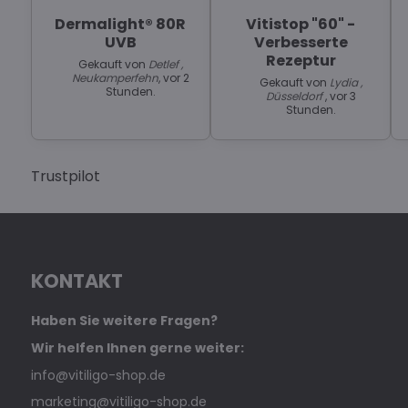
Dermalight® 80R
Vitistop "60" -
UVB
Verbesserte
Rezeptur
Gekauft von
Detlef ,
Neukamperfehn
, vor 2
Gekauft von
Lydia ,
Stunden.
Düsseldorf
, vor 3
Stunden.
Trustpilot
KONTAKT
Haben Sie weitere Fragen?
Wir helfen Ihnen gerne weiter:
info@vitiligo-shop.de
marketing@vitiligo-shop.de