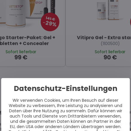
141 €
29%
igo Starter-Paket: Gel +
Vitipro Gel - Extra sta
bletten + Concealer
(1100500)
Sofort lieferbar
Sofort lieferbar
99 €
90 €
Datenschutz-Einstellungen
Wir verwenden Cookies, um Ihren Besuch auf dieser
Website zu verbessern, Ihre Leistung zu analysieren und
Daten über Ihre Nutzung zu sammeln. Dafür können wir
getestet
Auf Lager
Schn
auch Tools und Dienste von Drittanbietern verwenden,
und die gesammelten Daten können an Partner in der
urden von
Alle Artikel sind auf Lager und
Wir li
EU, den USA oder anderen Ländern übertragen werden.
tologen
sofort versandbereit.
per 