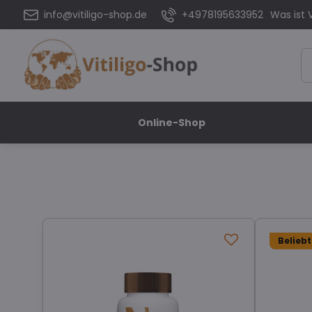
info@vitiligo-shop.de
+4978195633952
Was ist V
Online-Shop
Belieb