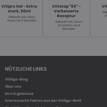
Vitipro Gel - Extra
Vitistop "60" -
Vi
stark, 50ml
Verbesserte
Ge
Rezeptur
P
Gekauft von
Dieter,
Wesel
, vor 3 Stunden.
Gekauft von
Arslan,
Amstetten
, vor 4
Stunden.
NÜTZLICHE LINKS
Vitiligo-Blog
Über uns
Ihre Ergebnisse
Interessante Fakten aus der Vitiligo-Welt