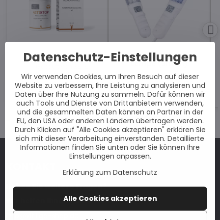
Datenschutz-Einstellungen
Vitistop Gel
Philips BU-1S UVB-
Lampe (311 nm)
Gekauft von
Kaya,
Dortmund
, vor 2 Stunden.
Gekauft von
Joerg,
Wir verwenden Cookies, um Ihren Besuch auf dieser
Hamburg
, vor 14 Stunden.
Website zu verbessern, Ihre Leistung zu analysieren und
Daten über Ihre Nutzung zu sammeln. Dafür können wir
auch Tools und Dienste von Drittanbietern verwenden,
und die gesammelten Daten können an Partner in der
EU, den USA oder anderen Ländern übertragen werden.
Trustpilot
Durch Klicken auf "Alle Cookies akzeptieren" erklären Sie
sich mit dieser Verarbeitung einverstanden. Detaillierte
Informationen finden Sie unten oder Sie können Ihre
Einstellungen anpassen.
KONTAKT
Erklärung zum Datenschutz
Haben Sie weitere Fragen?
Alle Cookies akzeptieren
Wir helfen Ihnen gerne weiter:
info@vitiligo-shop.de