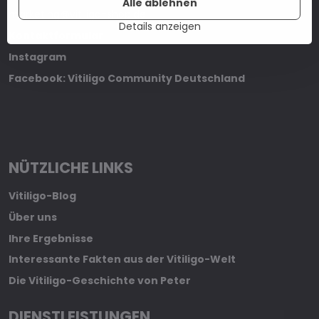
Alle ablehnen
marketing@vitiligo-shop.de
Details anzeigen
Kontaktformular
Instagram
Facebook: Vitiligo Community Deutschland
NÜTZLICHE LINKS
Vitiligo-Blog
Über uns
Ihre Ergebnisse
Interessante Fakten aus der Vitiligo-Welt
Die Vitiligo-Geschichte von Peter
DIENSTLEISTUNGEN