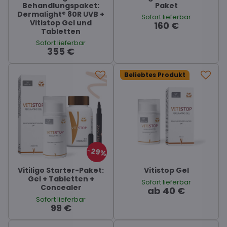
Behandlungspaket:
Paket
Dermalight® 80R UVB +
Sofort lieferbar
Vitistop Gel und
160 €
Tabletten
Sofort lieferbar
355 €
Beliebtes Produkt
29%
Vitiligo Starter-Paket:
Vitistop Gel
Gel + Tabletten +
Sofort lieferbar
Concealer
ab 40 €
Sofort lieferbar
99 €