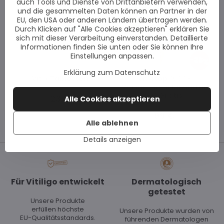
auch Tools und Dienste von Drittanbietern verwenden,
und die gesammelten Daten können an Partner in der
EU, den USA oder anderen Ländern übertragen werden.
Durch Klicken auf "Alle Cookies akzeptieren" erklären Sie
sich mit dieser Verarbeitung einverstanden. Detaillierte
Informationen finden Sie unten oder Sie können Ihre
Einstellungen anpassen.
25%
Erklärung zum Datenschutz
Vitix Tabletten
Vitistop "60" -
Verbesserte Rezeptur
Sofort lieferbar
3+1 Gratis
23 €
Alle Cookies akzeptieren
Sofort lieferbar
99 €
Alle ablehnen
Details anzeigen
Für Vitiligo entwickelt
Dermatologisch
getestet
Unsere Produkte
erfüllen höchste
Unsere Produkte wurden von
EU-Qualitätsstandards.
führenden Dermatologen