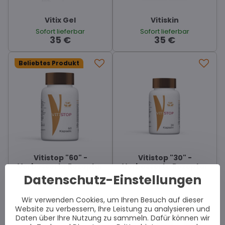
Vitix Gel
Vitiskin
Sofort lieferbar
Sofort lieferbar
35 €
35 €
Beliebtes Produkt
Vitistop "60" -
Vitistop "30" -
Verbesserte Rezeptur
Verbesserte Rezeptur
Datenschutz-Einstellungen
Sofort lieferbar
Sofort lieferbar
33 €
19 €
Wir verwenden Cookies, um Ihren Besuch auf dieser
Website zu verbessern, Ihre Leistung zu analysieren und
Daten über Ihre Nutzung zu sammeln. Dafür können wir