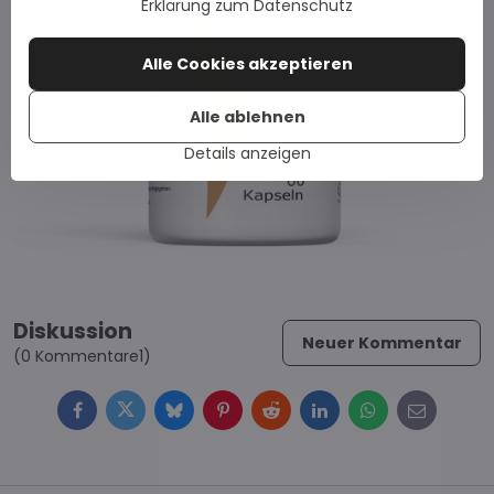
Erklärung zum Datenschutz
Alle Cookies akzeptieren
Alle ablehnen
Details anzeigen
Diskussion
Neuer Kommentar
(0 Kommentare1)
Facebook
Twitter
Bluesky
Pinterest
Reddit
LinkedIn
WhatsApp
E-
mail