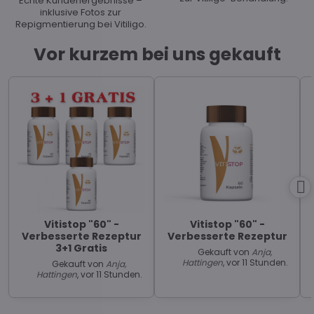
Echte Kundenergebnisse –
inklusive Fotos zur
Repigmentierung bei Vitiligo.
Vor kurzem bei uns gekauft
Vitistop "60" -
Vitistop "60" -
Verbesserte Rezeptur
Verbesserte Rezeptur
3+1 Gratis
Gekauft von
Anja,
Hattingen
, vor 11 Stunden.
Gekauft von
Anja,
Hattingen
, vor 11 Stunden.