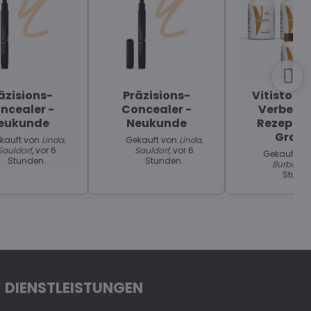
äzisions-
Präzisions-
Vitistop "
ncealer -
Concealer -
Verbesse
eukunde
Neukunde
Rezeptur
Grati
kauft von
Linda,
Gekauft von
Linda,
Sauldorf
, vor 6
Sauldorf
, vor 6
Gekauft v
Stunden.
Stunden.
Burbach
,
Stund
DIENSTLEISTUNGEN