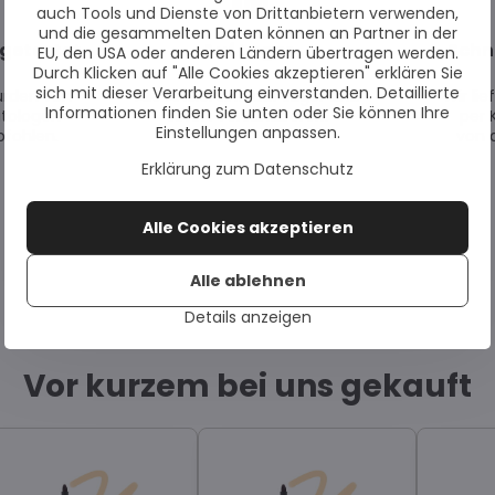
auch Tools und Dienste von Drittanbietern verwenden,
und die gesammelten Daten können an Partner in der
getestet
Auf Lager
Schn
EU, den USA oder anderen Ländern übertragen werden.
Durch Klicken auf "Alle Cookies akzeptieren" erklären Sie
sich mit dieser Verarbeitung einverstanden. Detaillierte
urden von
Alle Artikel sind auf Lager und
Wir li
Informationen finden Sie unten oder Sie können Ihre
tologen
sofort versandbereit.
per 
Einstellungen anpassen.
fohlen.
von 
Erklärung zum Datenschutz
Alle Cookies akzeptieren
Alle ablehnen
Details anzeigen
Vor kurzem bei uns gekauft