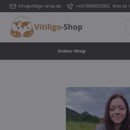
info@vitiligo-shop.de
+4978195633952
Was ist V
Online-Shop