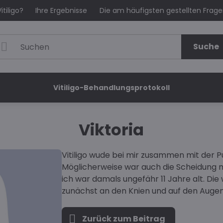
itiligo?
Ihre Ergebnisse
Die am häufigsten gestellten Frag
Suche
Vitiligo-Behandlungsprotokoll
Viktoria
Vitiligo wude bei mir zusammen mit der P
Möglicherweise war auch die Scheidung m
ich war damals ungefähr 11 Jahre alt. Di
zunächst an den Knien und auf den Augen
Zurück zum Beitrag