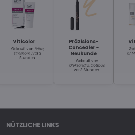
Viticolor
Präzisions-
Vi
Concealer -
Gekauft von
Britta,
Gek
Neukunde
Elmshorn
, vor 2
KAM
Stunden.
Gekauft von
Oleksandra, Cottbus
,
vor 3 Stunden.
NÜTZLICHE LINKS