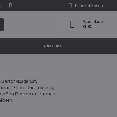
en
Kundenbereich
Warenkorb
0 €
Über uns
ubertät ausgelöst.
einer Eltern daran schuld,
e weißen Flecken erschienen
lidern.