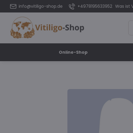
info@vitiligo-shop.de
+4978195633952
Was ist V
Online-Shop