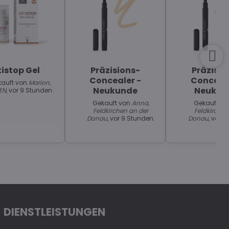
tistop Gel
Präzisions-
Präzisio
Concealer -
Conceale
auft von
Marion,
Neukunde
Neukun
EN
, vor 9 Stunden.
Gekauft von
Anna,
Gekauft v
Feldkirchen an der
Feldkirchen
Donau
, vor 9 Stunden.
Donau
, vor 
DIENSTLEISTUNGEN