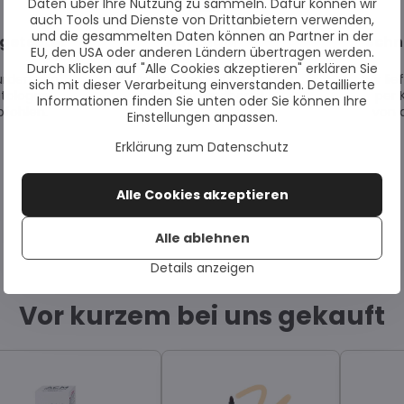
Daten über Ihre Nutzung zu sammeln. Dafür können wir
auch Tools und Dienste von Drittanbietern verwenden,
und die gesammelten Daten können an Partner in der
getestet
Auf Lager
Schn
EU, den USA oder anderen Ländern übertragen werden.
Durch Klicken auf "Alle Cookies akzeptieren" erklären Sie
urden von
Alle Artikel sind auf Lager und
Wir li
sich mit dieser Verarbeitung einverstanden. Detaillierte
tologen
sofort versandbereit.
per 
Informationen finden Sie unten oder Sie können Ihre
fohlen.
von 
Einstellungen anpassen.
Erklärung zum Datenschutz
Alle Cookies akzeptieren
Alle ablehnen
Details anzeigen
Vor kurzem bei uns gekauft