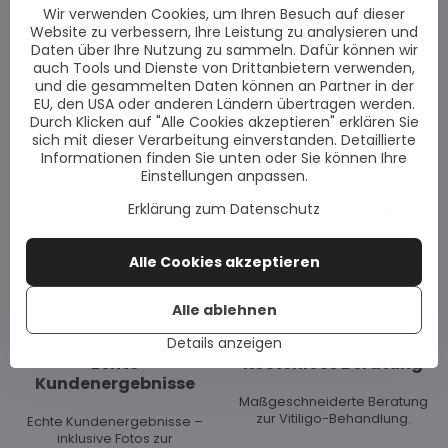
Wir verwenden Cookies, um Ihren Besuch auf dieser
Website zu verbessern, Ihre Leistung zu analysieren und
Für Vitiligo entwickelt
Dermatologisch
Daten über Ihre Nutzung zu sammeln. Dafür können wir
getestet
auch Tools und Dienste von Drittanbietern verwenden,
Unsere Produkte
und die gesammelten Daten können an Partner in der
erfüllen höchste
Unsere Produkte wurden von
EU, den USA oder anderen Ländern übertragen werden.
EU-Qualitätsstandards.
führenden Dermatologen
Durch Klicken auf "Alle Cookies akzeptieren" erklären Sie
getestet und empfohlen.
sich mit dieser Verarbeitung einverstanden. Detaillierte
Informationen finden Sie unten oder Sie können Ihre
Einstellungen anpassen.
Erklärung zum Datenschutz
Auf Lager
Schnelle Lieferung
Alle Artikel sind auf Lager und
Wir liefern Bestellungen
Alle Cookies akzeptieren
sofort versandbereit.
per Kurier innerhalb
von drei Werktagen.
Alle ablehnen
Details anzeigen
Echte
Kostenlose Beratung
Kundenergebnisse
Maßgeschneiderte Beratung
zur Vitiligo-Behandlung.
Echte Kundenergebnisse –
inklusive Fotos zur