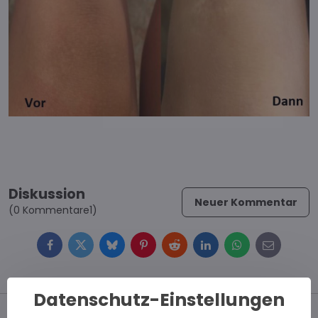
Diskussion
Neuer Kommentar
(0 Kommentare1)
Facebook
Twitter
Bluesky
Pinterest
Reddit
LinkedIn
WhatsApp
E-
mail
Datenschutz-Einstellungen