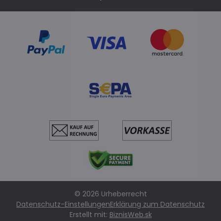
©
2026
Urheberrecht
Datenschutz-Einstellungen
Erklärung zum Datenschutz
Erstellt mit:
BiznisWeb.sk