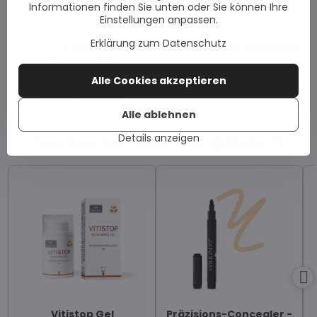
Informationen finden Sie unten oder Sie können Ihre
Einstellungen anpassen.
Erklärung zum Datenschutz
Echte
Kostenlose Beratung
Kundenergebnisse
Maßgeschneiderte Beratung
Alle Cookies akzeptieren
zur Vitiligo-Behandlung.
Echte Kundenergebnisse –
inklusive Fotos zur
Repigmentierung bei Vitiligo.
Alle ablehnen
Vor kurzem bei uns gekauft
Details anzeigen
Vitistop Gel
Präzisions-Concealer -