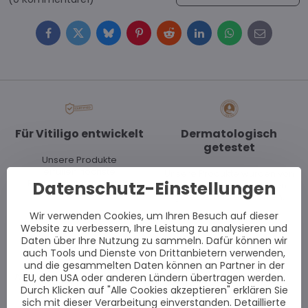
Facebook
Twitter
Bluesky
Pinterest
Reddit
LinkedIn
WhatsApp
E-
mail
Für Vitiligo entwickelt
Dermatologisch
getestet
Unsere Produkte
erfüllen höchste
Unsere Produkte wurden von
Datenschutz-Einstellungen
EU-Qualitätsstandards.
führenden Dermatologen
getestet und empfohlen.
Wir verwenden Cookies, um Ihren Besuch auf dieser
Website zu verbessern, Ihre Leistung zu analysieren und
Daten über Ihre Nutzung zu sammeln. Dafür können wir
Auf Lager
Schnelle Lieferung
auch Tools und Dienste von Drittanbietern verwenden,
und die gesammelten Daten können an Partner in der
Alle Artikel sind auf Lager und
Wir liefern Bestellungen
EU, den USA oder anderen Ländern übertragen werden.
sofort versandbereit.
per Kurier innerhalb
Durch Klicken auf "Alle Cookies akzeptieren" erklären Sie
von drei Werktagen.
sich mit dieser Verarbeitung einverstanden. Detaillierte