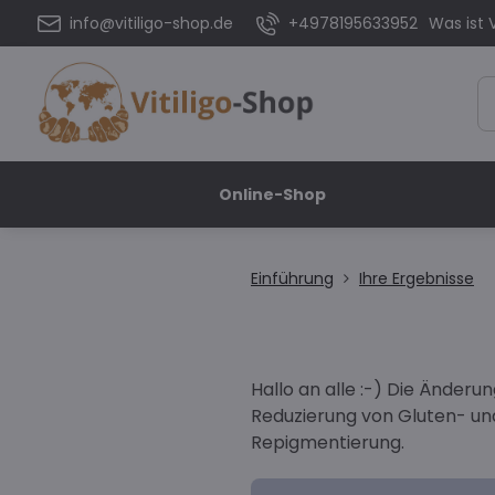
info@vitiligo-shop.de
+4978195633952
Was ist V
Online-Shop
Einführung
Ihre Ergebnisse
Hallo an alle :-) Die Änder
Reduzierung von Gluten- un
Repigmentierung.