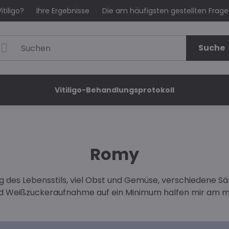
itiligo?
Ihre Ergebnisse
Die am häufigsten gestellten Frag
Suche
Vitiligo-Behandlungsprotokoll
Romy
ung des Lebensstils, viel Obst und Gemüse, verschiedene S
d Weißzuckeraufnahme auf ein Minimum halfen mir am me