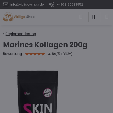
info@vitiligo-shop.de
+4978195633952
Repigmentierung
Marines Kollagen 200g
Bewertung
4.85
/
5
(
363
x)