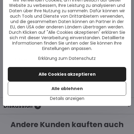
Wir verwenden Cookies, um Ihren Besuch auf dieser
Website zu verbessern, Ihre Leistung zu analysieren und
Daten über Ihre Nutzung zu sammeln. Dafür können wir
auch Tools und Dienste von Drittanbietern verwenden,
und die gesammelten Daten können an Partner in der
Haben Sie weitere Fragen?
EU, den USA oder anderen Ländern übertragen werden.
Durch Klicken auf "Alle Cookies akzeptieren" erklären Sie
Unser Kundenservice hilft Ihnen gerne weiter.
sich mit dieser Verarbeitung einverstanden. Detaillierte
Kontaktieren Sie uns einfach per E-Mail oder
Informationen finden Sie unten oder Sie können Ihre
Einstellungen anpassen.
telefonisch.
Erklärung zum Datenschutz
E-Mail:
info@vitiligo-shop.de
Telefon:
+49 781 95633952
Alle Cookies akzeptieren
Alle ablehnen
Details anzeigen
Diskussion
0
Andere Kunden kauften auch