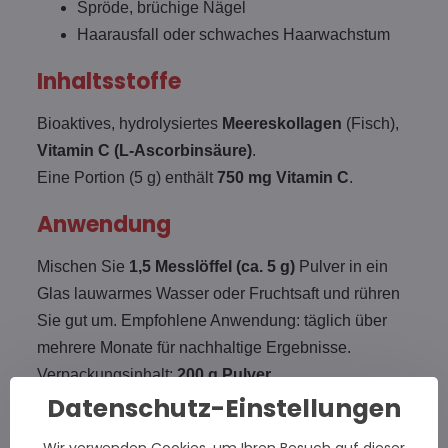
Spröde, brüchige Nägel
Haarausfall oder schwaches Haarwachstum
Inhaltsstoffe
Bioaktives, hydrolysiertes
Meereskollagen
(Fisch),
Vitamin C (L-Ascorbinsäure)
.
Eine Portion (5 g) enthält
750 mg Vitamin C
.
Anwendung
Mischen Sie
1,5 Messlöffel (ca. 5 g)
Pulver in ein
Glas lauwarmes Wasser oder Fruchtsaft und rühren
Sie gut um. Empfohlene Anwendung: täglich über
mehrere Monate für nachhaltige Ergebnisse.
Verpackungsinhalt:
200 g Pulver
.
Datenschutz-Einstellungen