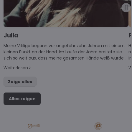
Julia
P
Meine Vitiligo begann vor ungefähr zehn Jahren mit einem
H
kleinen Punkt an der Hand. Im Laufe der Jahre breitete sie
r
sich so weit aus, dass meine gesamten Hände weiß wurden
i
und auch die Arme größtenteils betroffen sind.
w
Weiterlesen
W
Zeige alles
Alles zeigen