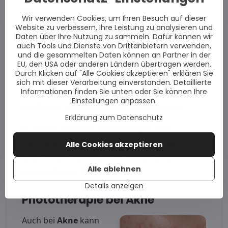
Phototherapie bei atopischem
Ekzem
Wir verwenden Cookies, um Ihren Besuch auf dieser
Website zu verbessern, Ihre Leistung zu analysieren und
Neurodermitis
bzw.
Daten über Ihre Nutzung zu sammeln. Dafür können wir
auch Tools und Dienste von Drittanbietern verwenden,
atopisches Ekzem
ist
und die gesammelten Daten können an Partner in der
eine chronisch-
EU, den USA oder anderen Ländern übertragen werden.
Durch Klicken auf "Alle Cookies akzeptieren" erklären Sie
entzündliche
sich mit dieser Verarbeitung einverstanden. Detaillierte
Informationen finden Sie unten oder Sie können Ihre
Hauterkrankung, die
Einstellungen anpassen.
häufig mit starkem Juckreiz verbunden ist.
Erklärung zum Datenschutz
Auch hier kann die Phototherapie eine
wirksame Behandlungsoption darstellen,
Alle Cookies akzeptieren
insbesondere bei wiederkehrenden oder
Alle ablehnen
ausgedehnten Beschwerden.
Details anzeigen
Phototherapie bei Akne
Auch bei
Akne
kann