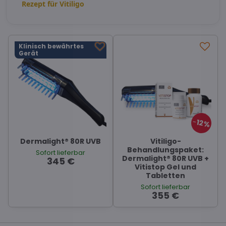
Rezept für Vitiligo
Klinisch bewährtes
Gerät
12%
Dermalight® 80R UVB
Vitiligo-
Behandlungspaket:
Sofort lieferbar
Dermalight® 80R UVB +
345 €
Vitistop Gel und
Tabletten
Sofort lieferbar
355 €