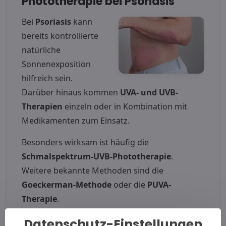
Phototherapie bei Psoriasis
Bei
Psoriasis
kann
bereits kontrollierte
natürliche
Sonnenexposition
hilfreich sein.
Darüber hinaus kommen
UVA- und UVB-
Therapien
einzeln oder in Kombination mit
Medikamenten zum Einsatz.
Besonders wirksam ist häufig die
Schmalspektrum-UVB-Phototherapie
.
Weitere bekannte Methoden sind die
Goeckerman-Methode
oder die
PUVA-
Therapie
.
Datenschutz-Einstellungen