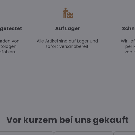
getestet
Auf Lager
Schn
urden von
Alle Artikel sind auf Lager und
Wir li
tologen
sofort versandbereit.
per 
fohlen.
von 
Vor kurzem bei uns gekauft