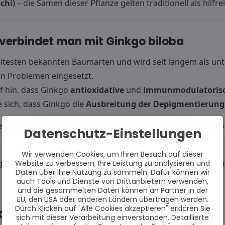
chi)
– die Samen dieser Pflanze gelten traditionell als hilfrei
 verbindet man mit Ginkgo biloba
ltesten bekannten Baumarten und wird seit langem als unte
n Problemen eingesetzt.
f hin, dass Ginkgo
antioxidative
und
immunmodulatorisc
 sich, dass Ginkgo die
Ausbreitung der Depigmentierun
gleichermaßen, dennoch gelten die bisherigen Ergebnisse als
Datenschutz-Einstellungen
Wir verwenden Cookies, um Ihren Besuch auf dieser
 von Kräutern ist Vorsicht geboten – insbesondere bei A
Website zu verbessern, Ihre Leistung zu analysieren und
Daten über Ihre Nutzung zu sammeln. Dafür können wir
auch Tools und Dienste von Drittanbietern verwenden,
und die gesammelten Daten können an Partner in der
EU, den USA oder anderen Ländern übertragen werden.
Durch Klicken auf "Alle Cookies akzeptieren" erklären Sie
räutern wichtig ist
sich mit dieser Verarbeitung einverstanden. Detaillierte