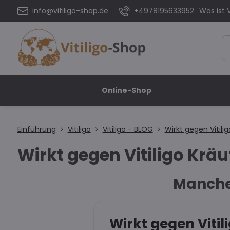
info@vitiligo-shop.de
+4978195633952
Was ist V
Online-Shop
Einführung
Vitiligo
Vitiligo - BLOG
Wirkt gegen Vitil
Wirkt gegen Vitiligo Kr
Manche
Wirkt gegen Viti