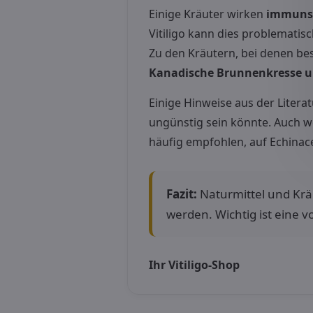
Einige Kräuter wirken
immunst
Vitiligo kann dies problematis
Zu den Kräutern, bei denen b
Kanadische Brunnenkresse u
Einige Hinweise aus der Litera
ungünstig sein könnte. Auch w
häufig empfohlen, auf Echinacea
Fazit:
Naturmittel und Kräu
werden. Wichtig ist eine 
Ihr Vitiligo-Shop