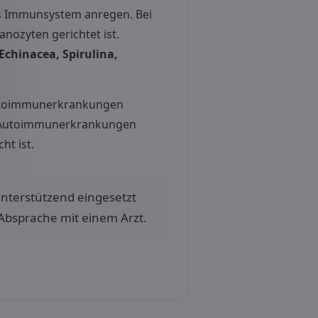
das Immunsystem anregen. Bei
nozyten gerichtet ist.
Echinacea, Spirulina,
toimmunerkrankungen
mit Autoimmunerkrankungen
ht ist.
 unterstützend eingesetzt
 Absprache mit einem Arzt.