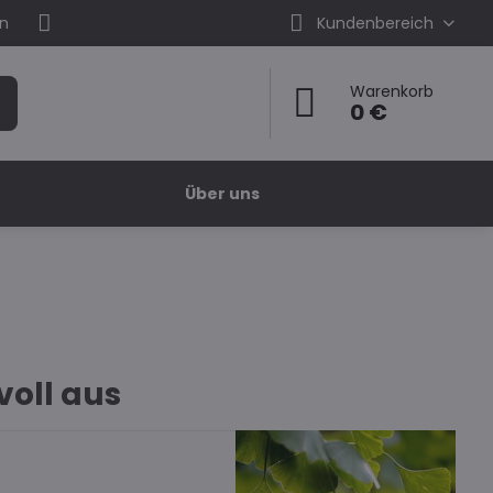
en
Kundenbereich
Warenkorb
0 €
Über uns
oll aus