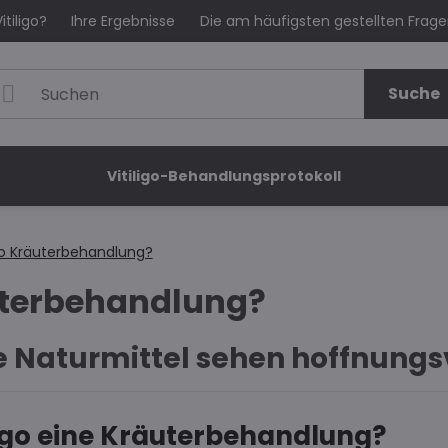
itiligo?
Ihre Ergebnisse
Die am häufigsten gestellten Frag
Suche
Vitiligo-Behandlungsprotokoll
igo Kräuterbehandlung?
äuterbehandlung?
 Naturmittel sehen hoffnungsv
ligo eine Kräuterbehandlung?