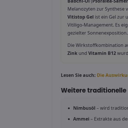
Babchi-Öl
(
Psoralea-Same
Melanozyten zur Synthese v
Vitistop Gel
ist ein Gel zur
Vitiligo-Management. Es eig
gezielter Sonnenexposition.
Die Wirkstoffkombination 
Zink
und
Vitamin B12
wurde
Lesen Sie auch:
Die Auswirku
Weitere traditionelle
Nimbusöl
– wird traditi
Ammei
– Extrakte aus d