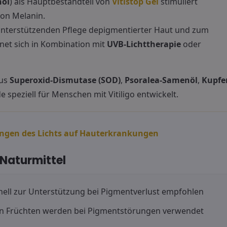
nöl
) als Hauptbestandteil von
Vitistop Gel
stimuliert
on Melanin.
 unterstützenden Pflege depigmentierter Haut und zum
net sich in Kombination mit
UVB-Lichttherapie
oder
aus
Superoxid-Dismutase (SOD)
,
Psoralea-Samenöl
,
Kupfe
 speziell für Menschen mit Vitiligo entwickelt.
ngen des Lichts auf Hauterkrankungen
 Naturmittel
onell zur Unterstützung bei Pigmentverlust empfohlen
en Früchten werden bei Pigmentstörungen verwendet