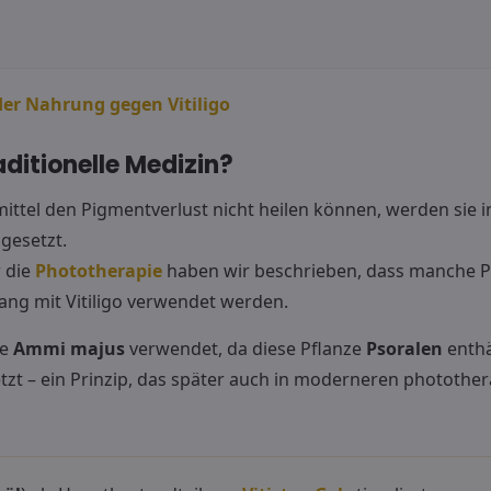
er Nahrung gegen Vitiligo
aditionelle Medizin?
ttel den Pigmentverlust nicht heilen können, werden sie i
gesetzt.
r die
Phototherapie
haben wir beschrieben, dass manche Pf
g mit Vitiligo verwendet werden.
se
Ammi majus
verwendet, da diese Pflanze
Psoralen
enthä
zt – ein Prinzip, das später auch in moderneren photothe